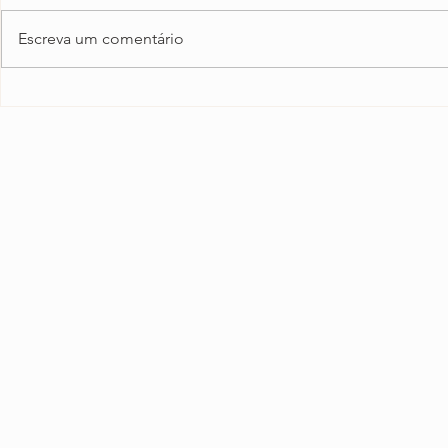
Escreva um comentário
Clipping: Re
Instituto República.org
SOMOS DIVERSOS E MU
• Especialistas em As
Prevenção e gestão de 
(análise de cenário e 
Produção de Conteúdo