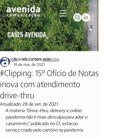
CASES AVENIDA_
Avenida Comunicação
HOME
/ SOLUÇÕES
AVENIDA
18 de mai. de 2021
#Clipping: 15º Ofício de Notas
inova com atendimento
drive-thru
Atualizado:
28 de set. de 2021
A matéria 
"Drive-thru, delivery e online: 
pandemia não é mais desculpa para adiar o 
casamento", 
publicado no G1, estacou 
serviço criado pelo cartório na pandemia