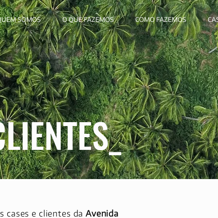
QUEM SOMOS
O QUE FAZEMOS
COMO FAZEMOS
CA
CLIENTES_
s cases e clientes da
Avenida